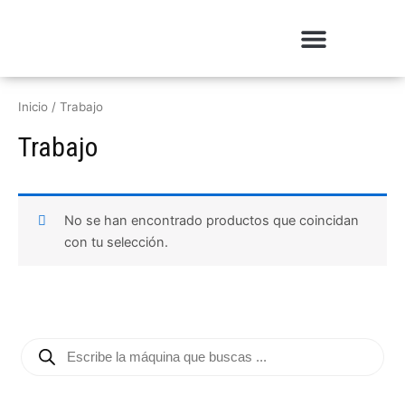
Ir
al
contenido
Inicio
/ Trabajo
Trabajo
No se han encontrado productos que coincidan
con tu selección.
B
ú
s
q