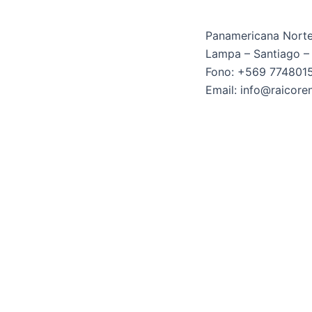
Panamericana Norte
Lampa – Santiago – 
Fono: +569 774801
Email: info@raicoren
Cotiza tu máquina con
RAICO RENTA
Nombre
Teléfono
Mensaje