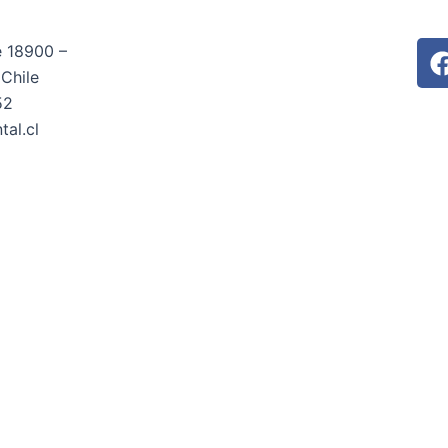
 18900 –
Chile
52
tal.cl
L
, tenemos el mejor respaldo
Email
Ubicación