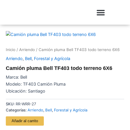
Ir
al
contenido
Inicio
/
Arriendo
/ Camión pluma Bell TF403 todo terreno 6X6
Arriendo
,
Bell
,
Forestal y Agrícola
Camión pluma Bell TF403 todo terreno 6X6
Marca: Bell
Modelo: TF403 Camión Pluma
Ubicación: Santiago
SKU:
RR-WRR-27
Categorías:
Arriendo
,
Bell
,
Forestal y Agrícola
Añadir al carrito