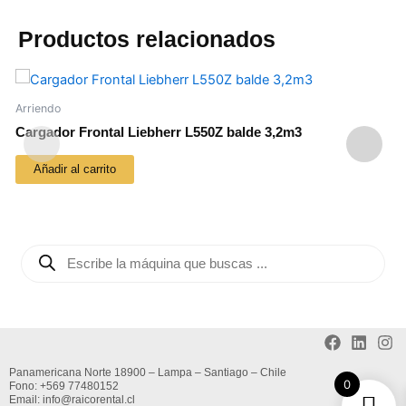
Productos relacionados
Arriendo
A
Cargador Frontal Liebherr L550Z balde 3,2m3
W
Añadir al carrito
B
ú
s
q
u
e
d
Panamericana Norte 18900 – Lampa – Santiago – Chile
a
0
Fono:
+569 77480152
d
Email: info@raicorental.cl